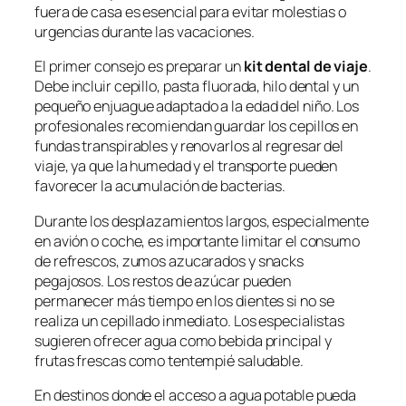
fuera de casa es esencial para evitar molestias o
urgencias durante las vacaciones.
El primer consejo es preparar un
kit dental de viaje
.
Debe incluir cepillo, pasta fluorada, hilo dental y un
pequeño enjuague adaptado a la edad del niño. Los
profesionales recomiendan guardar los cepillos en
fundas transpirables y renovarlos al regresar del
viaje, ya que la humedad y el transporte pueden
favorecer la acumulación de bacterias.
Durante los desplazamientos largos, especialmente
en avión o coche, es importante limitar el consumo
de refrescos, zumos azucarados y snacks
pegajosos. Los restos de azúcar pueden
permanecer más tiempo en los dientes si no se
realiza un cepillado inmediato. Los especialistas
sugieren ofrecer agua como bebida principal y
frutas frescas como tentempié saludable.
En destinos donde el acceso a agua potable pueda