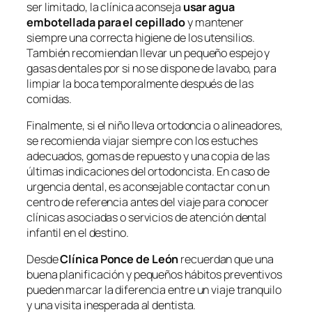
ser limitado, la clínica aconseja
usar agua
embotellada para el cepillado
y mantener
siempre una correcta higiene de los utensilios.
También recomiendan llevar un pequeño espejo y
gasas dentales por si no se dispone de lavabo, para
limpiar la boca temporalmente después de las
comidas.
Finalmente, si el niño lleva ortodoncia o alineadores,
se recomienda viajar siempre con los estuches
adecuados, gomas de repuesto y una copia de las
últimas indicaciones del ortodoncista. En caso de
urgencia dental, es aconsejable contactar con un
centro de referencia antes del viaje para conocer
clínicas asociadas o servicios de atención dental
infantil en el destino.
Desde
Clínica Ponce de León
recuerdan que una
buena planificación y pequeños hábitos preventivos
pueden marcar la diferencia entre un viaje tranquilo
y una visita inesperada al dentista.