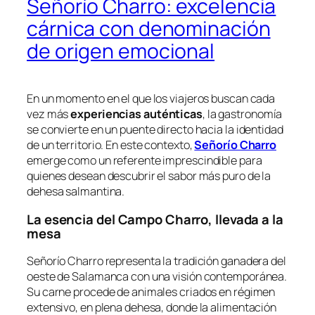
Señorío Charro: excelencia
cárnica con denominación
de origen emocional
En un momento en el que los viajeros buscan cada
vez más
experiencias auténticas
, la gastronomía
se convierte en un puente directo hacia la identidad
de un territorio. En este contexto,
Señorío Charro
emerge como un referente imprescindible para
quienes desean descubrir el sabor más puro de la
dehesa salmantina.
La esencia del Campo Charro, llevada a la
mesa
Señorío Charro representa la tradición ganadera del
oeste de Salamanca con una visión contemporánea.
Su carne procede de animales criados en régimen
extensivo, en plena dehesa, donde la alimentación