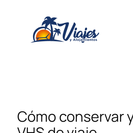
Saltar
al
contenido
Cómo conservar y 
VHS de viaje